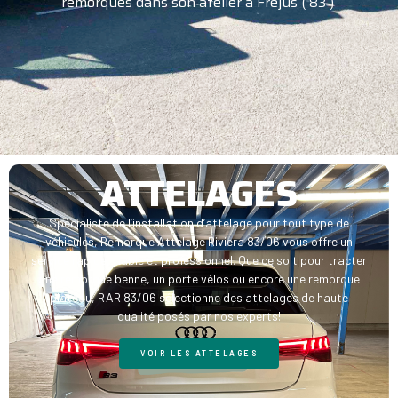
remorques dans son atelier à Fréjus ( 83 )
ATTELAGES
Spécialiste de l’installation d’attelage pour tout type de
véhicules, Remorque Attelage Riviera 83/06 vous offre un
service rapide, fiable et professionnel. Que ce soit pour tracter
une remorque benne, un porte vélos ou encore une remorque
plateau, RAR 83/06 sélectionne des attelages de haute
qualité posés par nos experts!
VOIR LES ATTELAGES