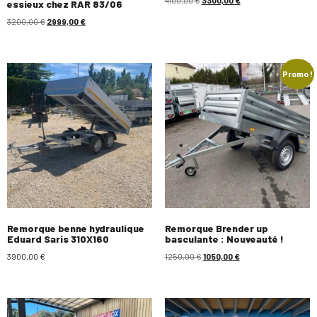
essieux chez RAR 83/06
3200,00
€
2999,00
€
Promo !
Remorque benne hydraulique
Remorque Brender up
Eduard Saris 310X160
basculante : Nouveauté !
3900,00
€
1250,00
€
1050,00
€