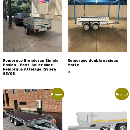
Remorque Brenderup Simple
Remorque double essieux
Essieu – Best-Seller chez
Martz
Remorque Attelage Riviera
1400,00
€
83/06
Promo !
Promo !