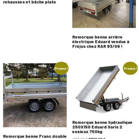
rehausses et bâche plate
Remorque benne arrière
électrique Eduard vendue à
Fréjus chez RAR 83/06 !
Promo !
Promo !
Remorque benne hydraulique
250X150 Eduard Saris 2
essieux 750kg
Remorque benne Franc double
4100,00
€
3300,00
€