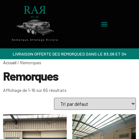
LIVRAISON OFFERTE DES REMORQUES DANS LE 83,06 ET 04
Accueil
/ Remorques
Remorques
Affichage de 1–16 sur 65 résultats