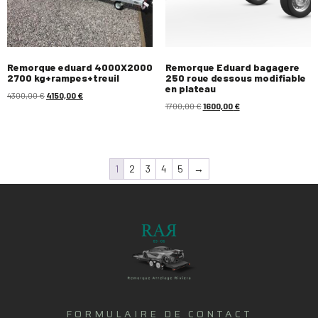
Remorque eduard 4000X2000
Remorque Eduard bagagere
2700 kg+rampes+treuil
250 roue dessous modifiable
en plateau
4300,00
€
4150,00
€
1700,00
€
1600,00
€
1
2
3
4
5
→
FORMULAIRE DE CONTACT