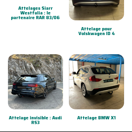
Attelages Siarr
Westfalia : le
partenaire RAR 83/06
Attelage pour
Volskwagen ID 4
Attelage invisible : Audi
Attelage BMW X1
RS3