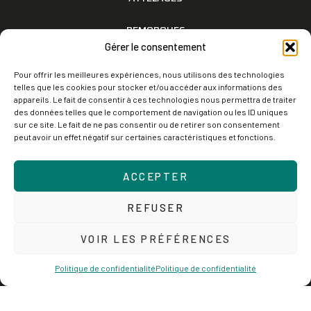
REMORQUES
Gérer le consentement
RÉALISATIONS
Pour offrir les meilleures expériences, nous utilisons des technologies
telles que les cookies pour stocker et/ou accéder aux informations des
Informations
appareils. Le fait de consentir à ces technologies nous permettra de traiter
des données telles que le comportement de navigation ou les ID uniques
sur ce site. Le fait de ne pas consentir ou de retirer son consentement
MENTIONS LÉGALES
peut avoir un effet négatif sur certaines caractéristiques et fonctions.
POLITIQUE DE CONFIDENTIALITÉ
ACCEPTER
CONDITIONS D'UTILISATION
REFUSER
LÉGISLATION
VOIR LES PRÉFÉRENCES
Politique de confidentialité
Politique de confidentialité
Copyright © 2024 RAR 83 06 - Tous droits réservés
Création site internet par l'agence Web Jsemproduction