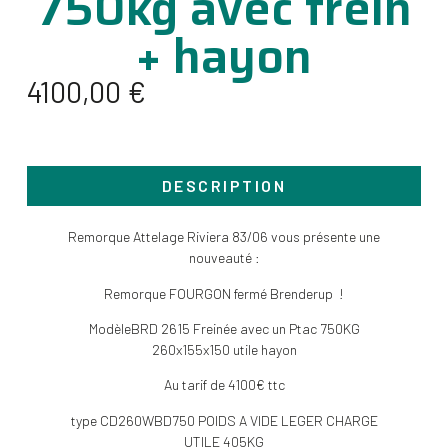
750kg avec frein
+ hayon
4100,00
€
DESCRIPTION
Remorque Attelage Riviera 83/06 vous présente une
nouveauté :
Remorque FOURGON fermé Brenderup !
ModèleBRD 2615 Freinée avec un Ptac 750KG
260x155x150 utile hayon
Au tarif de 4100€ ttc
type CD260WBD750 POIDS A VIDE LEGER CHARGE
UTILE 405KG