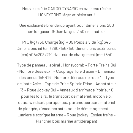
Nouvelle série CARGO DYNAMIC en panneau résine
HONEYCOMB léger et résistant !
Une exclusivité brenderup ayant pour dimensions 260
cm longueur ,150cm largeur,150 cm hauteur
PTC (kg) 750 Charge (kg) 405 Poids à vide (kg) 345
Dimensions int (cm) 260x155x150 Dimensions extérieures
(cm) 405x203x214 Hauteur de chargement (mm) 540
Type de panneau latéral : Honeycomb – Porte Freins Oui
– Nombre d’essieux 1 – Couplage Tôle d’acier – Dimension
des pneus 155R13 – Nombre d’écrous de roue 4 – Type
de jante Acier – Type de Prise Spirale Prise – Adaptateur
13 – Roue Jockey Oui – Anneaux d’arrimage intérieur 6
pour les loisirs, le transport de matériel, moto,vélo,
quad, windsurf, parapentes, paramoteur,surf, materiel
de plongée, d’encombrants, pour le démenagement…. –
Lumière électrique interne – Roue jockey -Essieu freiné –
Plancher bois marine antidérapant