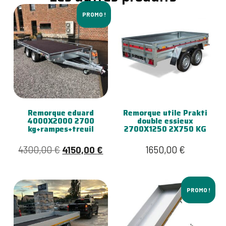
PROMO !
Remorque eduard
Remorque utile Prakti
4000X2000 2700
double essieux
kg+rampes+treuil
2700X1250 2X750 KG
4300,00
€
4150,00
€
1650,00
€
PROMO !