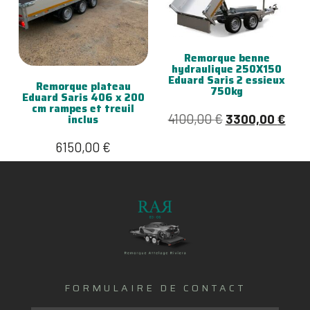
Remorque benne
hydraulique 250X150
Eduard Saris 2 essieux
Remorque plateau
750kg
Eduard Saris 406 x 200
cm rampes et treuil
4100,00
€
3300,00
€
inclus
6150,00
€
FORMULAIRE DE CONTACT