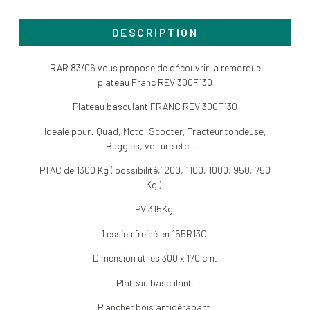
DESCRIPTION
RAR 83/06 vous propose de découvrir la remorque
plateau Franc REV 300F130
Plateau basculant FRANC REV 300F130
Idéale pour: Quad, Moto, Scooter, Tracteur tondeuse,
Buggies, voiture etc…. .
PTAC de 1300 Kg ( possibilité,1200, 1100, 1000, 950, 750
Kg ).
PV 315Kg.
1 essieu freiné en 165R13C.
Dimension utiles 300 x 170 cm.
Plateau basculant.
Plancher bois antidérapant.