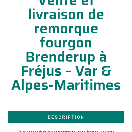
Vente et
livraison de
remorque
fourgon
Brenderup à
Fréjus – Var &
Alpes-Maritimes
DESCRIPTION
Vous recherchez une
remorque fourgon fermée
, robuste